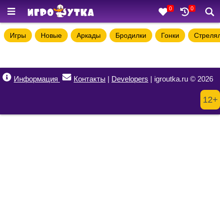
0
0
Игры
Новые
Аркады
Бродилки
Гонки
Стреля
Информация
Контакты
|
Developers
| igroutka.ru © 2026
12+