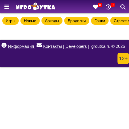
0
0
Игры
Новые
Аркады
Бродилки
Гонки
Стреля
Информация
Контакты
|
Developers
| igroutka.ru © 2026
12+