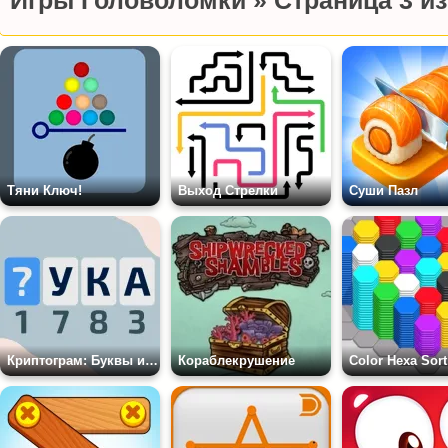
Игры Головоломки » Страница 3 из
Тяни Ключ!
Выход Стрелки
Суши Пазл
Криптограм: Буквы и Цифры
Кораблекрушение
Color Hexa Sort