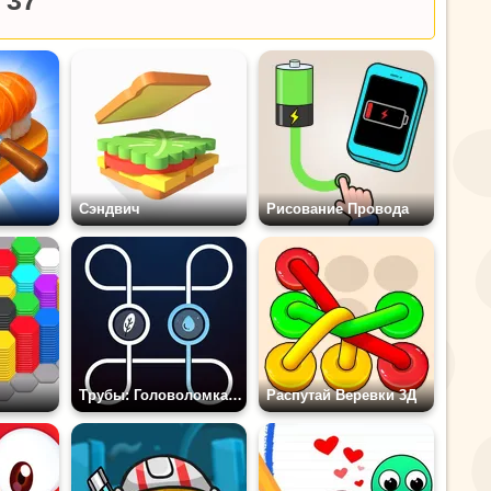
 37
Сэндвич
Рисование Провода
Трубы: Головоломка с Поливом
Распутай Веревки 3Д