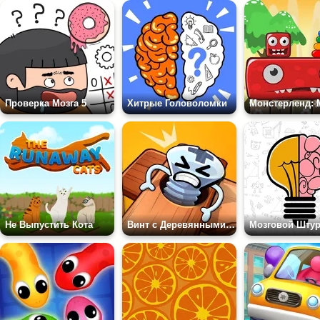
Проверка Мозга 5
Хитрые Головоломки
Не Выпустить Кота
Винт с Деревянными Болтами и Гайками: Головоломка с Булавками
Мозговой Шту