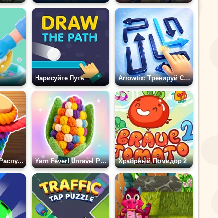
Нарисуйте Путь
Arrowtix: Тренируй Свой Мозг
Замятие Нити: Распутайте Веревки
Yarn Fever! Unravel Puzzle
Храбрный Помидор 2