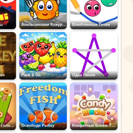
ры
Апельсиновая Кожура: Космос
Влюбленные Точки
юч
Pack & Go
Одна Линия
Гайки и Болты: Головоломка Для Завинчивания
Освободи Рыбку
Конфетные Блоки: Головоломка