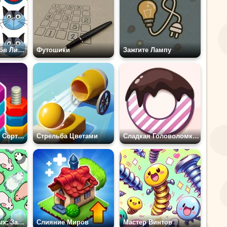
Соедини Котиков Линией
Футошики
Зажгите Лампу
Болты и Гайки: Сортировка
Стрельба Цветами
Сладкая Головоломка 2
Убери Животных: Загадка
Слияние Миров
Мастер Винтов