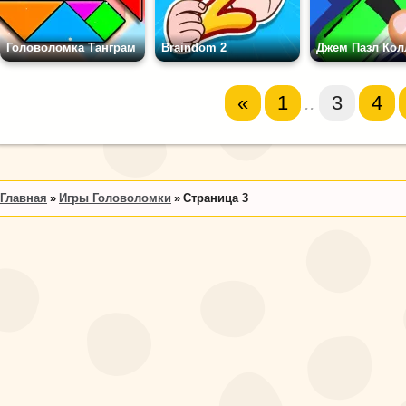
Головоломка Танграм
Braindom 2
Джем Пазл Кол
«
1
..
3
4
Главная
Игры Головоломки
Страница 3