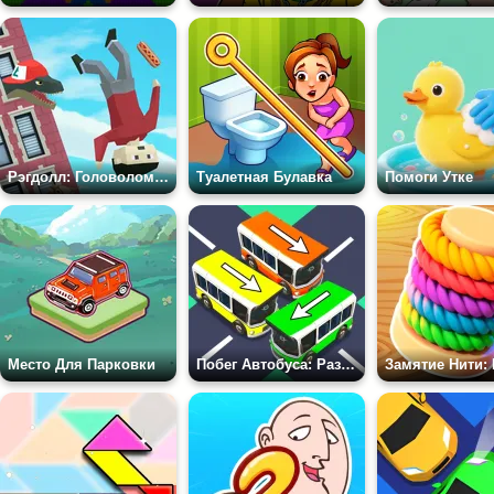
Рэгдолл: Головоломка с Тряпичной Куклой
Туалетная Булавка
Помоги Утке
Место Для Парковки
Побег Автобуса: Разбери Пробку