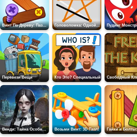
Винт По Дереву: Пазл Болты
Головоломка: Одной Линией
Пудинг Монст
Перевези Вещи
Кто Это? Специальный
Свободный Кл
Венди: Тайна Особняка
Возьми Винт: 3D Пазл!