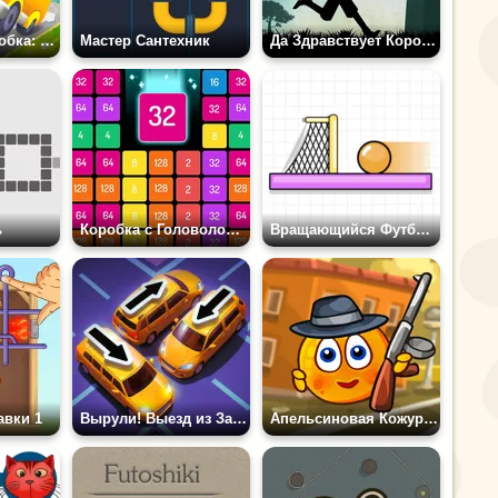
Автобусная Пробка: Парковка для Автобусов
Мастер Сантехник
Да Здравствует Король!
ь
Коробка с Головоломками
Вращающийся Футбол 3
вки 1
Вырули! Выезд из Затора
Апельсиновая Кожура: Гангстеры