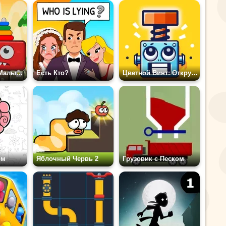
Монстерленд: Малыш Против Старшего
Eсть Кто?
Цветной Винт: Открутите и Подберите
рм
Яблочный Червь 2
Грузовик с Песком