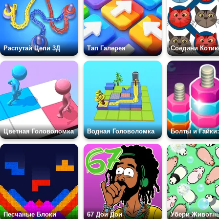
Распутай Цепи 3Д
Тап Галерея
Цветная Головоломка
Водная Головоломка
Песчаные Блоки
67 Дои Дои