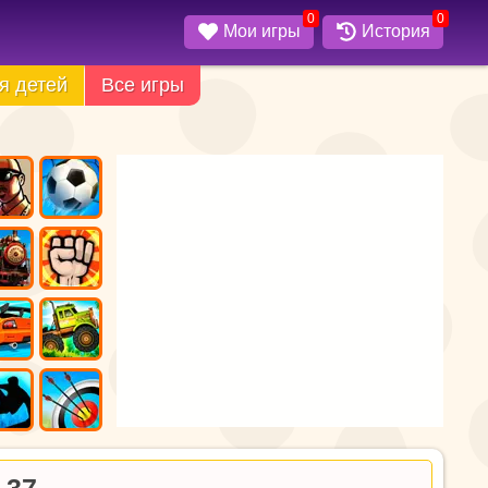
0
0
Мои игры
История
я детей
Все игры