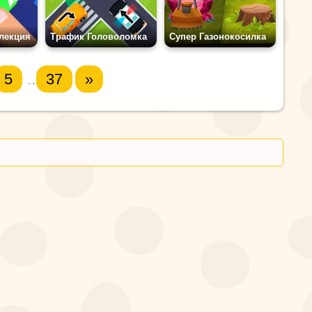
лекция
Трафик Головоломка
Супер Газонокосилка
5
..
37
»