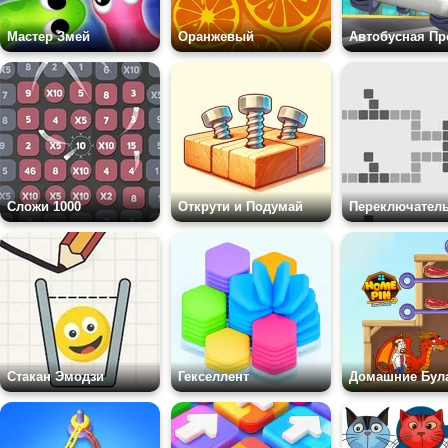
Мастер Змей
Оранжевый
Сложи 1000
Открути и Подумай
Переключател
Стакан Эмодзи
Гекселлент
Домашние Була