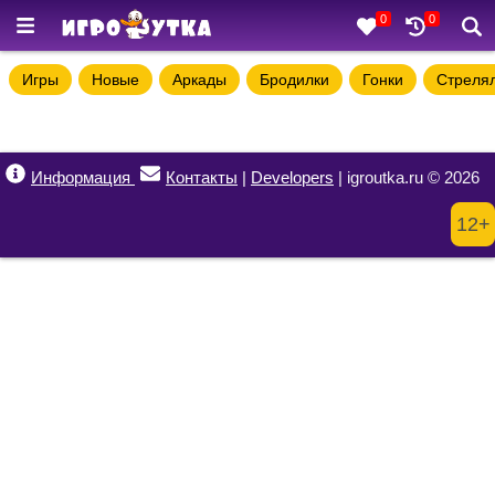
0
0
Игры
Новые
Аркады
Бродилки
Гонки
Стреля
Информация
Контакты
|
Developers
| igroutka.ru © 2026
12+