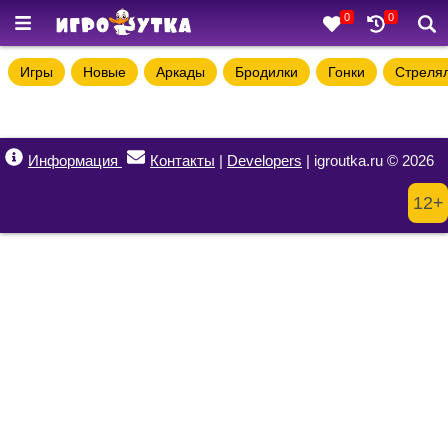
0
0
Игры
Новые
Аркады
Бродилки
Гонки
Стреля
Информация
Контакты
|
Developers
| igroutka.ru © 2026
12+