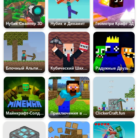
Нубик Снайпер 3D
Нубик и Динамит
Геометри Крафт 3Д
Блочный Альпинист
Кубический Шахтер
Радужные Друзья Побег
Майнкрафт-Солдаты Против Зомби
Приключения в Мире Майнкрафта
ClickerCraft.fun