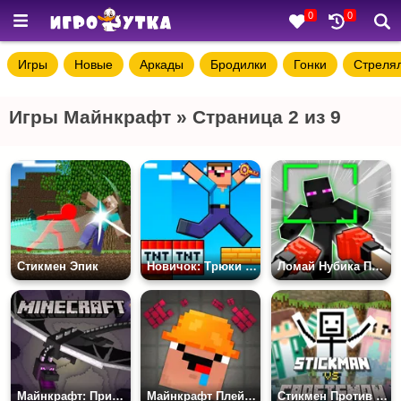
0
0
Игры
Новые
Аркады
Бродилки
Гонки
Стреля
Игры Майнкрафт » Страница 2 из 9
Стикмен Эпик
Новичок: Трюки Паркура
Ломай Нубика Полностью!
Майнкрафт: Приключения Эндер Дракона
Майнкрафт Плейграунд
Стикмен Против Крафтмена