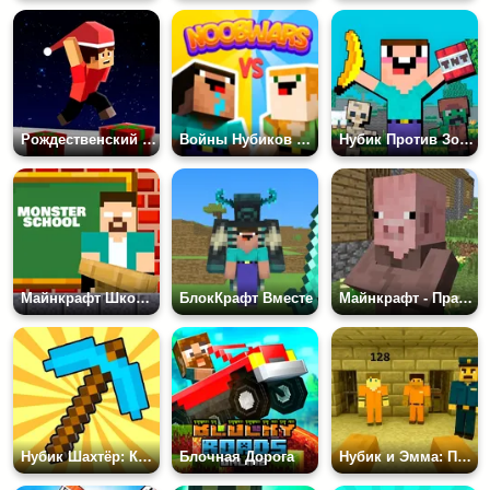
Рождественский Блочный Паркур
Войны Нубиков на Двоих
Нубик Против Зомби: Выживание
Майнкрафт Школа Монстров - Американские Горки и Паркур
БлокКрафт Вместе
Майнкрафт - Правда или Фейк
Нубик Шахтёр: Крафт
Блочная Дорога
Нубик и Эмма: Побег из тюрьмы