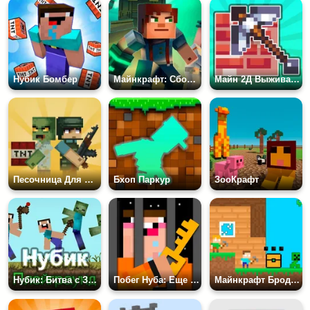
Нубик Бомбер
Майнкрафт: Сборник Пазлов
Майн 2Д Выживание Херобрина
Песочница Для Нубов
Бхоп Паркур
ЗооКрафт
Нубик: Битва с Зомби
Побег Нуба: Еще Один Уровень
Майнкрафт Бродилка На Двоих: MC8Bit