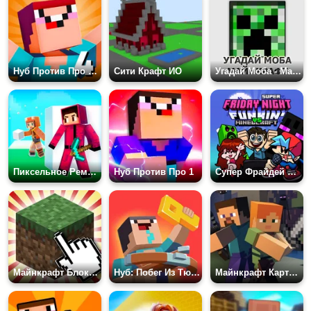
Нуб Против Про 4: Счастливый Блок
Сити Крафт ИО
Угадай Моба - Майнкрафт
Пиксельное Ремесло: Прятки
Нуб Против Про 1
Супер Фрайдей Найт Против Майнкрафт
Майнкрафт Блок Кликер
Нуб: Побег Из Тюрьмы Зомби
Майнкрафт Карточки Памяти