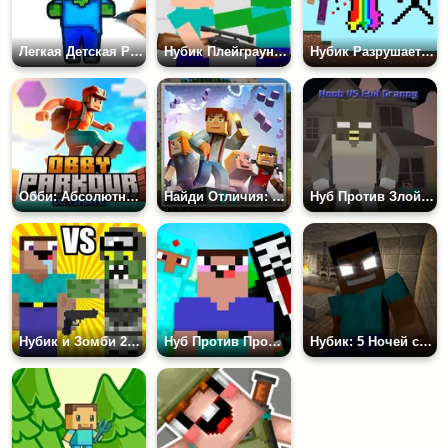
Легкая Детская Раскраска: Майнкрафт
Нубик Плейграунд Битва Мод
Нубик Разрушает Стены
Обби: Абсолютный Паркур
Найди Отличия: Майнкрафт
Нуб Против Злой Гренни
Нубик и Зомби 2 Платформер
Нуб Против Профи Против Хакера Против Бога 1
Нубик: 5 Ночей с Херобрином