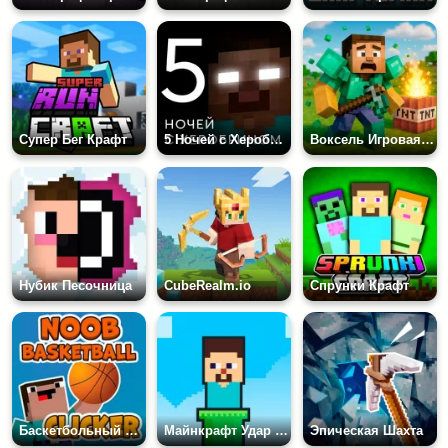
Супер Бег Крафт
5 Ночей с Херобрином
Воксель Игровая Площадка: Кукла Нуба
Нубик Песочница
CubeRealm.io
Спрунки Крафт
Баскетбольный Кликер Нубика
Майнкрафт Удар на Двоих
Эпическая Шахта