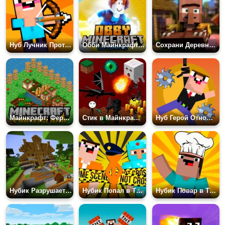
Нуб Лучник Против Зомби Стикменов
Обби Майнкрафт Ультимейт
Сохрани Деревню Майнкрафт
Майнкрафт: Ферма на Острове
Стик в Майнкрафте 2
Нуб Герой Отношения
Нубик Разрушает Дома
Нубик Попал в Тюрьму: Побег
Нубик Повар в Тюрьме