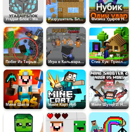
Угадай Блок - Майнкрафт
Разрушитель Блочных Зданий
Физика Ударов Нубика
Побег Из Тюрьмы в Майнблок! Разрушение!
Игра в Кальмара: Тюрьма
Стив Хук: Приключение Майнкрафт
Мини Шахта
Майн Карт Нуб
Майн Шутер 2: Новичок Против Мобов