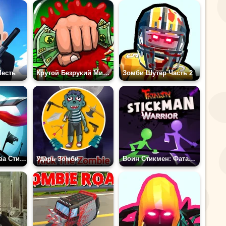
Месть
Крутой Безрукий Миллионер
Зомби Шутер Часть 2
Эпическая Битва Стикменов
Ударь Зомби
Воин Стикмен: Фаталити