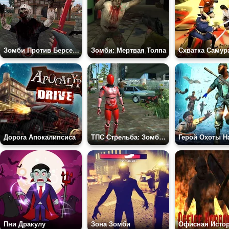
Зомби Против Берсерка
Зомби: Мертвая Толпа
Схватка Самур
Дорога Апокалипсиса
ТПС Стрельба: Зомби Апокалипсис
Герой Охоты Н
Пни Дракулу
Зона Зомби