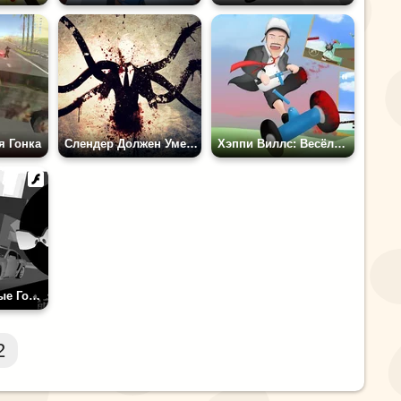
я Гонка
Слендер Должен Умереть: Промышленные Отходы
Хэппи Виллс: Весёлый Ездок
Стикмен: Буйные Головы 3
2