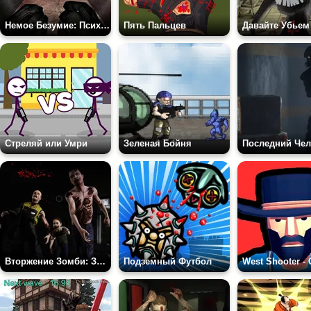
Немое Безумие: Психотравма
Пять Пальцев
Стреляй или Умри
Зеленая Бойня
Вторжение Зомби: Защита
Подземный Футбол