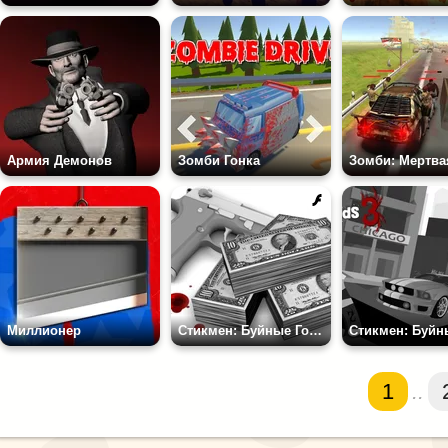
Армия Демонов
Зомби Гонка
Зомби: Мертва
Миллионер
Стикмен: Буйные Головы
1
..