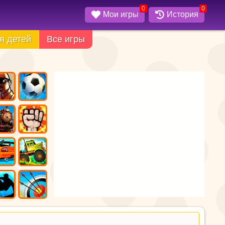
0
0
Мои игры
История
я детей
Все игры