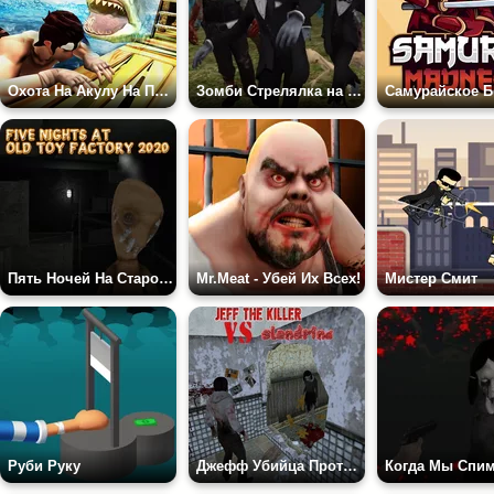
Охота На Акулу На Плоту
Зомби Стрелялка на Выживание 3Д
Самурайское Б
Пять Ночей На Старой Фабрике Игрушек 2020
Mr.Meat - Убей Их Всех!
Мистер Смит
Руби Руку
Джефф Убийца Против Слендермена