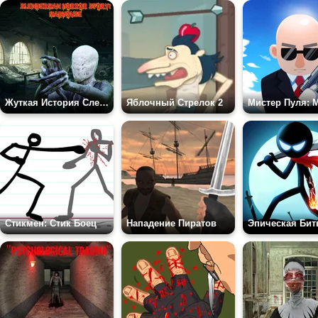
Жуткая История Слендермена: Психушка
Яблочный Стрелок 2
Мистер Пуля: 
Стикмен: Стик Боец
Нападение Пиратов