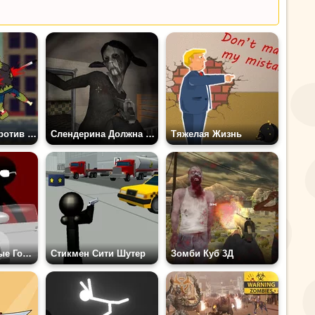
Мистер Джек Против Зомби
Слендерина Должна Умереть: Убежище
Тяжелая Жизнь
Стикмен: Буйные Головы 2
Стикмен Сити Шутер
Зомби Куб 3Д