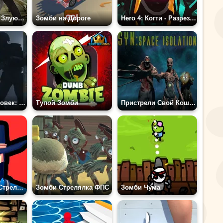
Давайте Убьем Злую Монахиню
Зомби на Дороге
Hero 4: Когти - Разрезай Всех
Последний Человек: Шутер
Тупой Зомби
Пристрели Свой Кошмар: Космическая Изоляция
West Shooter - Стрелок Дикого Запада
Зомби Стрелялка ФПС
Зомби Чума