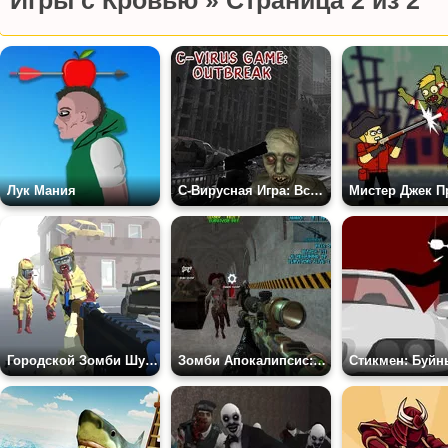
Игры с Кровью » Страница 2 из 2
Лук Мания
С-Вирусная Игра: Вспышка Болезни
Городской Зомби Шутер
Зомби Апокалипсис: Бункер Выживание Z