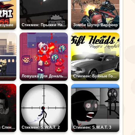
езумие
Стикмен: Прыжки На Веревке На Выживание
Зомби Шутер Варфеер
Ловушка Для Дональда
Стикмен: Буйные Головы 4
Когда Мы Спим Слендерина Здесь
Стикмен: S.W.A.T. 2
Стикмен: S.W.A.T. 3