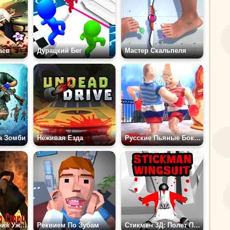
аев
Дурацкий Бег
Мастер Cкальпеля
а Зомби
Неживая Езда
Русские Пьяные Боксеры
Офисная История Ужасов
Реквием По Зубам
Стикмен 3Д: Полет Планер