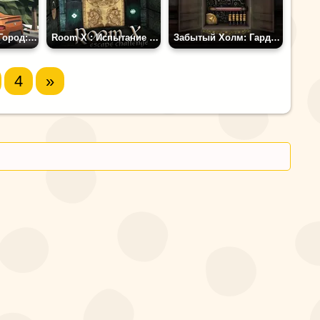
Заброшенный Город: Побег
Room X : Испытание Побегом
Забытый Холм: Гардероб 5
4
»