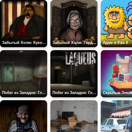
Забытый Холм: Кукольник
Забытый Холм: Гардероб – Глава 4 – Цена Улыбки
Адам и Ева 8
Побег из Западни: Глава 1
Побег из Западни: Глава 2
Скрытые Земл