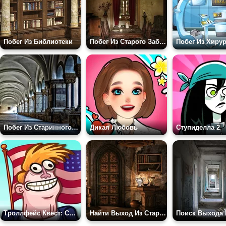
Побег Из Библиотеки
Побег Из Старого Заброшенного Дома
Побег Из Хиру
Побег Из Старинного Монастыря
Дикая Любовь
Ступиделла 2
Троллфейс Квест: США 2
Найти Выход Из Старого Дома в Лесу