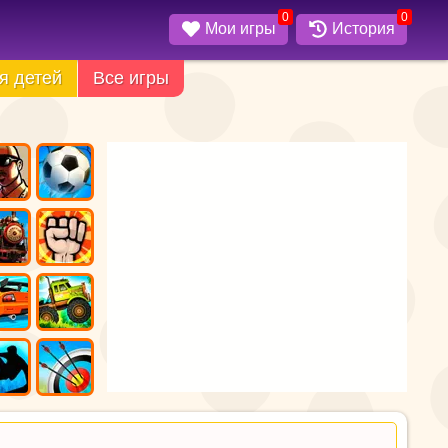
0
0
Мои игры
История
я детей
Все игры