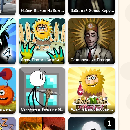
у
Найди Выход Из Комнаты
Забытый Холм: Хирургия
Адам Против Зомби
Оставленные Позади – История Забытого Холма
Адам и Ева: Пришельцы
Стикмен в Тюрьме Майнкрафт
Адам и Ева: Любовный Квест