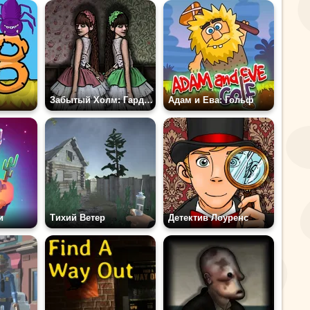
Забытый Холм: Гардероб 2
Адам и Ева: Гольф
и
Тихий Ветер
Детектив Лоуренс