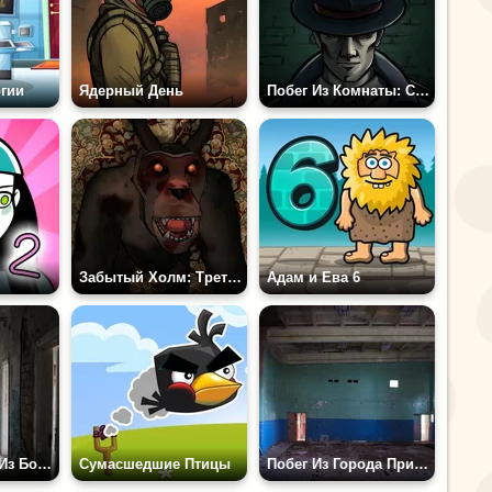
ргии
Ядерный День
Побег Из Комнаты: Странное Дело 2
Забытый Холм: Третья Ось
Адам и Ева 6
Поиск Выхода Из Больницы Города Призрака
Сумасшедшие Птицы
Побег Из Города Призрака 3