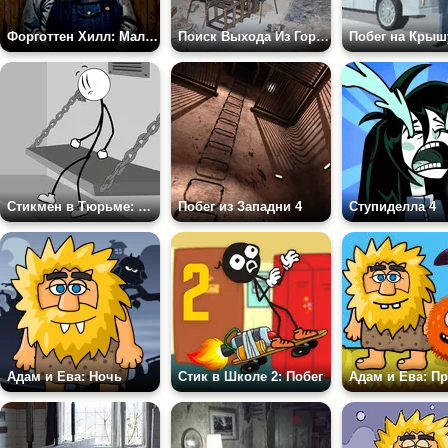
Форготтен Хилл: Маленькая Хижина в Лесу
Поиск Выхода Из Города Призрака 4
Побег на Крыш
Стикмен в Тюрьме: Задача Сбежать
Побег из Западни 4
Ступиделла 4
Адам и Ева: Ночь
Стик в Школе 2: Побег