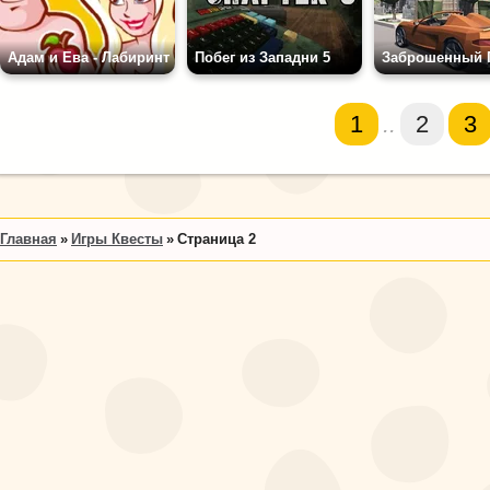
Адам и Ева - Лабиринт
Побег из Западни 5
1
..
2
3
Главная
Игры Квесты
Страница 2