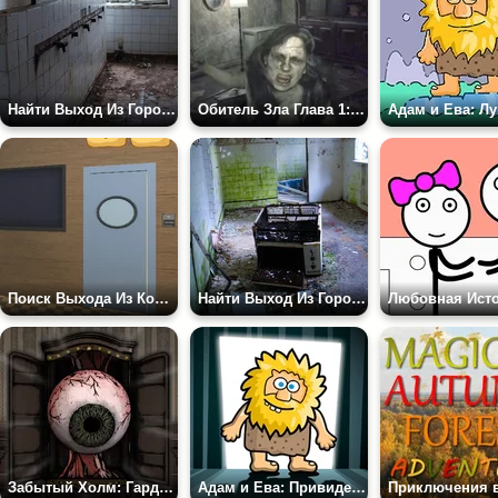
Найти Выход Из Города Призрака 5
Обитель Зла Глава 1: Миа
Адам и Ева: Лу
Поиск Выхода Из Комнаты Отеля
Найти Выход Из Города Призрака 2
Забытый Холм: Гардероб – Глава №3 — Снова Вместе
Адам и Ева: Привидение