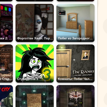
Побег из Ловушки 2: Глава 3
Форготтен Хилл: Портрет Одержимости
Побег из Загородного Дома
Найти Выход Из Старого Ресторана
Ступиделла 3
Комнаты: Побег Челлендж