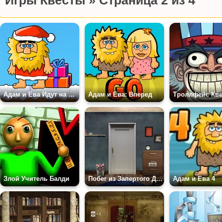
Игры Квесты » Страница 2 из 4
Адам и Ева Идут на Рождество
Адам и Ева: Вперед
Злой Учитель Балди
Побег из Запертого Дома
Адам и Ева 4