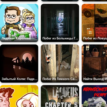
Ледяная Королева
Побег из Больницы Города Призрака
Забытый Холм: Падение
Побег Из Темного Сарая 2