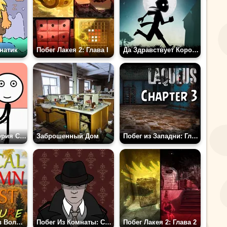
натик
Побег Лакея 2: Глава I
Да Здравствует Король!
Любовная История Стикмена в Тюрьме
Заброшенный Дом
Побег из Западни: Глава 3
Приключения в Волшебном Осеннем Лесу
Побег Из Комнаты: Странный Случай
Побег Лакея 2: Глава 2