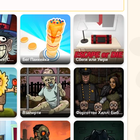
Троллфейс Квест: США
Бег Панкейка
Сбеги или Умри
Взаперти
Форготтен Хилл: Библиотека